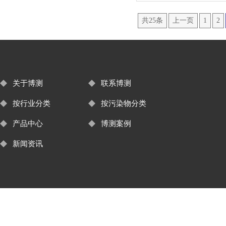
共25条
上一页
1
2
关于博测
联系博测
按行业分类
按污染物分类
产品中心
博测案例
新闻资讯
友情链接：
四合一气体检测仪
氯气监测
臭氧监测
自动气象