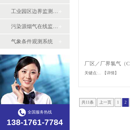
工业园区边界监测系统
污染源烟气在线监测系统
气象条件观测系统
关键点:...
【详情】
共11条
上一页
1
2
全国服务热线
138-1761-7784