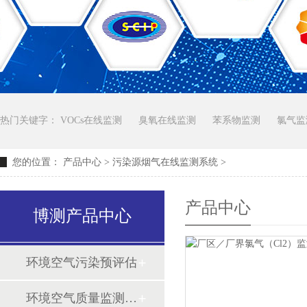
热门关键字：
VOCs在线监测
臭氧在线监测
苯系物监测
氯气监
您的位置：
产品中心
>
污染源烟气在线监测系统
>
产品中心
博测产品中心
环境空气污染预评估
环境空气质量监测系统