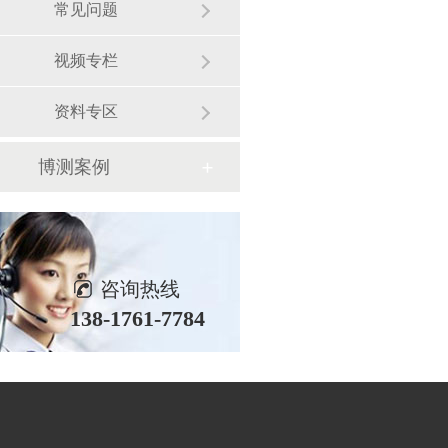
常见问题
视频专栏
资料专区
博测案例
咨询热线
138-1761-7784