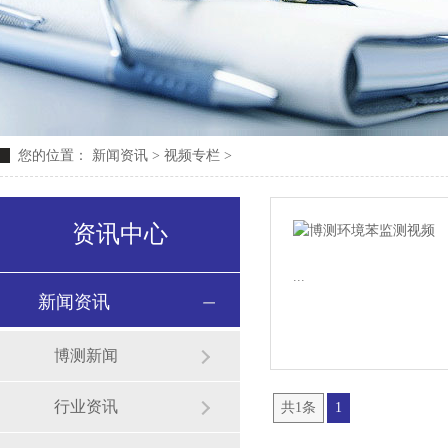
您的位置：
新闻资讯
>
视频专栏
>
资讯中心
...
新闻资讯
博测新闻
行业资讯
共1条
1