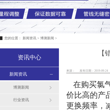
您的位置：
新闻资讯
>
博测新闻
>
【
资讯中心
来源：
发布日期：2019-09-24
新闻资讯
在购买氯
博测新闻
价比高的产
行业资讯
更换频率，