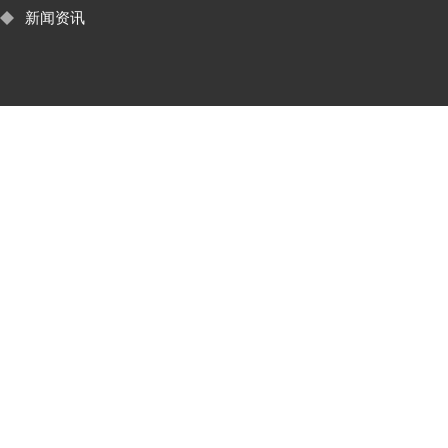
新闻资讯
友情链接：
四合一气体检测仪
氯气监测
臭氧监测
自动气象