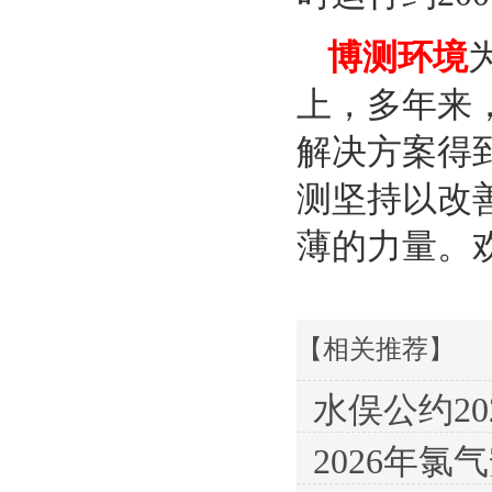
博测环境
上，多年来
解决方案得
测坚持以改
薄的力量。
【相关推荐】
水俣公约20
2026年