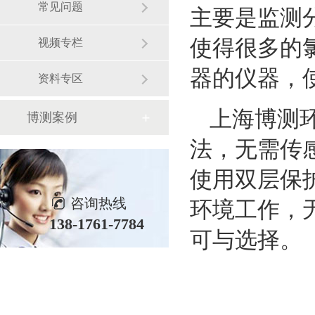
常见问题
主要是监测
使得很多的
视频专栏
器的仪器，
资料专区
上海博测
博测案例
法，无需传
使用双层保
咨询热线
环境工作，
138-1761-7784
可与选择。