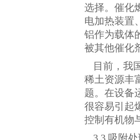
选择。催化
电加热装置
铝作为载体
被其他催化
目前，我
稀土资源丰
题。在设备
很容易引起
控制有机物
3.3 吸附