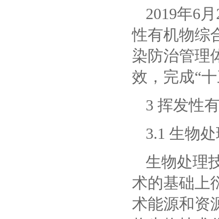
2019年
性有机物综合
染防治管理
效，完成“
3 挥发性
3.1 生物
生物处理
术的基础上
术能源和资