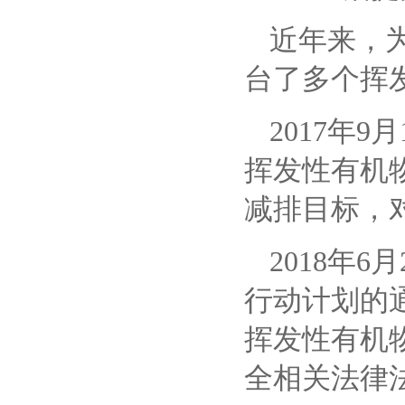
近年来，
台了多个挥
2017年
挥发性有机
减排目标，
2018年
行动计划的
挥发性有机
全相关法律