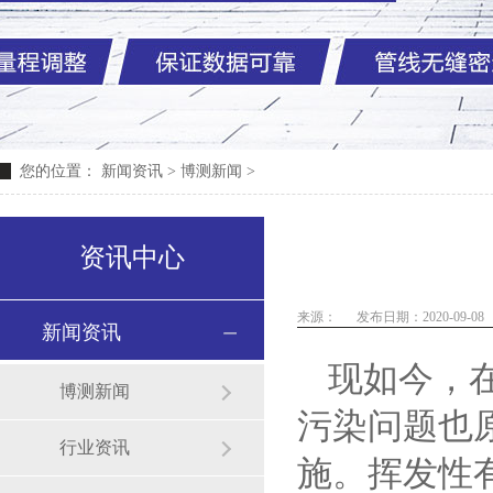
您的位置：
新闻资讯
>
博测新闻
>
资讯中心
来源：
发布日期：2020-09-08
新闻资讯
现如今，
博测新闻
污染问题也
行业资讯
施。挥发性