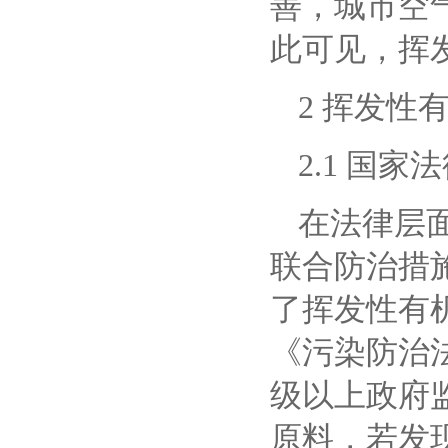
善，城市空
此可见，挥
2 挥发性
2.1 国
在法律层
联合防治措
了挥发性有
《污染防治
级以上政府
原料，若发