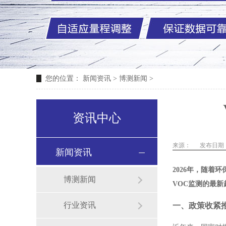
您的位置：
新闻资讯
>
博测新闻
>
资讯中心
来源：
发布日期：2
新闻资讯
2026年，随
博测新闻
VOC监测的最
行业资讯
一、政策收紧