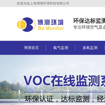
欢迎光临上海博测环境科技有限公司
环保达标监
专注环境空气及
博测首页
氯气监测
臭氧监测