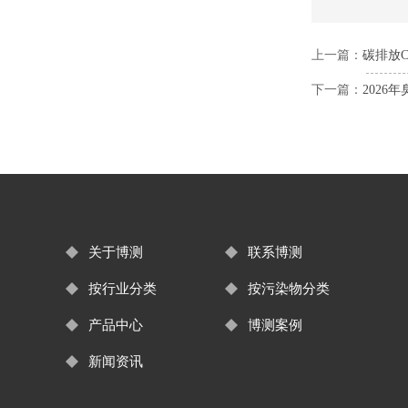
上一篇：
碳排放
下一篇：
202
关于博测
联系博测
按行业分类
按污染物分类
产品中心
博测案例
新闻资讯