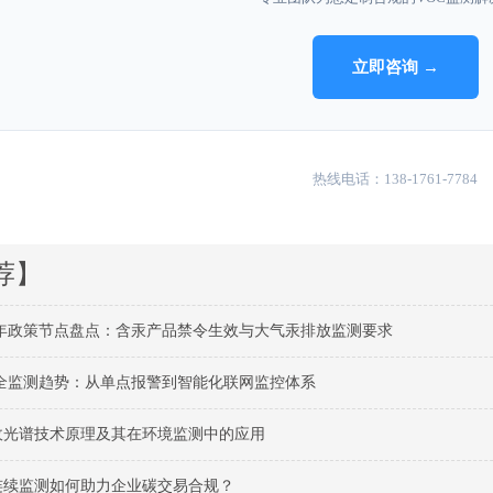
立即咨询 →
热线电话：138-1761-7784
荐】
26年政策节点盘点：含汞产品禁令生效与大气汞排放监测要求
气安全监测趋势：从单点报警到智能化联网监控体系
吸收光谱技术原理及其在环境监测中的应用
S连续监测如何助力企业碳交易合规？