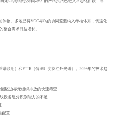
性有机物无组织排放控制标准》的严格执法已进入常态化阶段，各
前体物。多地已将VOC与O₃的协同监测纳入考核体系，倒逼化
测的整合需求日益增长。
质谱联用）和FTIR（傅里叶变换红外光谱）。2026年的技术趋
适合园区边界无组织排放的快速筛查
在线设备组分识别能力的不足
征
准配置