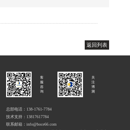
返回列表
客
关
服
注
咨
博
询
测
总部电话：138-1761-7784
技术支持：13817617784
联系邮箱：info@boce66.com