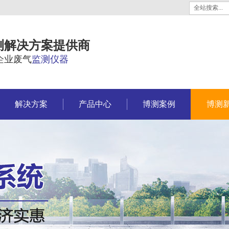
测解决方案提供商
企业废气
监测仪器
解决方案
产品中心
博测案例
博测