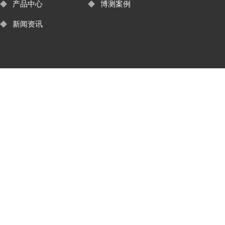
产品中心
博测案例
新闻资讯
友情链接：
四合一气体检测仪
氯气监测
臭氧监测
自动气象