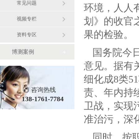
常见问题
环境，人人
划》的收官
视频专栏
果的检验。
资料专区
国务院今
博测案例
意见。
据有
细化成
8类
咨询热线
责、年内持
138-1761-7784
卫战，实现
准治污
，
深
同时，按