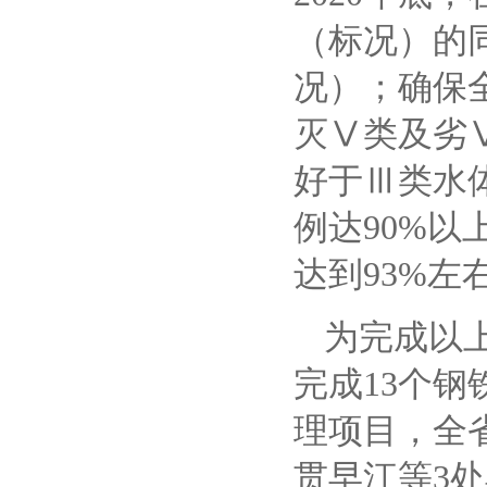
（标况）的同
况）；确保全
灭Ⅴ类及劣
好于Ⅲ类水
例达90%以
达到93%左
为完成以
完成
13个
理项目，全
贯早江等3