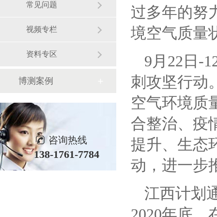
常见问题
过多年的努
境空气质量
视频专栏
资料专区
9月22日
刺攻坚行动
博测案例
空气环境质
合整治、疫
咨询热线
提升、生态
138-1761-7784
动，进一步
江西计划
2020年底