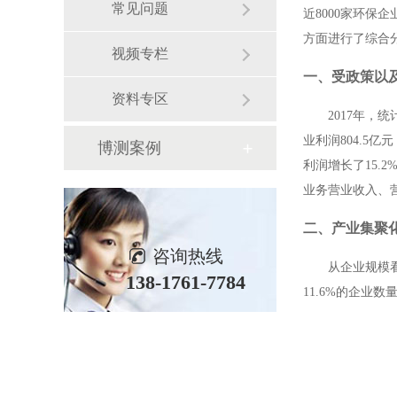
常见问题
近
8000
家环保企
方面进行了综合
视频专栏
一、受政策以
资料专区
2017
年，统
业利润
804.5
亿元
博测案例
利润增长了
15.2
业务营业收入、
二、产业集聚
咨询热线
从企业规模
138-1761-7784
11.6%
的企业数