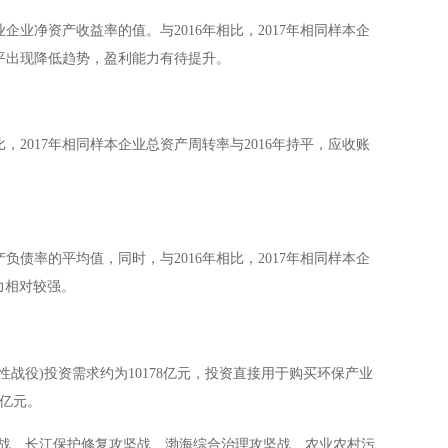
业企业净资产收益率的值。与
2016
年相比，
2017
年相同样本企
平出现降低趋势，盈利能力有待提升。
比，
2017
年相同样本企业总资产周转率与
2016
年持平，应收账
产负债率的平均值，同时，与
2016
年相比，
2017
年相同样本企
力相对较强。
性战役
)
投资需求约为
10178
亿元，投资直接用于购买环保产业
亿元。
战、长江保护修复攻坚战、渤海综合治理攻坚战、农业农村污