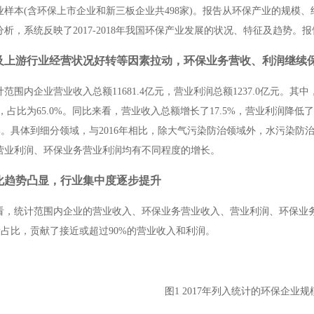
业样本
(
含环保上市企业和新三板企业共
498
家
)
。报告从环保产业的规模、
分析，系统反映了
2017-2018
年我国环保产业发展的状况、特征及趋势。报
及上游行业经营状况好转等因素拉动，环保业务营收、利润继续
计范围内企业营业收入总额
11681.4
亿元，营业利润总额
1237.0
亿元。其中
，占比为
65.0%
。同比来看，营业收入总额增长了
17.5%
，营业利润降低了
%
。具体到细分领域，与
2016
年相比，除大气污染防治领域外，水污染防
营业利润、环保业务营业利润均有不同程度的增长。
化趋势凸显，行业集中度逐步提升
看，统计范围内企业的营业收入、环保业务营业收入、营业利润、环保业
量占比，贡献了接近或超过
90%
的营业收入和利润。
图
1 2017
年列入统计的环保企业规