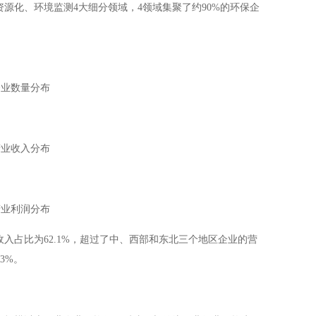
资源化、环境监测
4
大细分领域，
4
领域集聚了约
90%
的环保企
企业数量分布
营业收入分布
营业利润分布
收入占比为
62.1%
，超过了中、西部和东北三个地区企业的营
23%
。