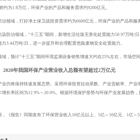
资约为
1.8
万亿，环保产业的产品和服务需求约
9200
亿元。
防治领域，打好净土保卫战投资需求约为
6600
亿元，环保产业的产品和服
污染防治领域，
“十三五”期间，新增生活垃圾无害化处置能力
50.97
万吨
/
日
能力
3.44
万吨
/
日，进一步提升和合理配置危险废物安全处置能力。
领域，预计
“十三五”期间环境监测设备销售增速大约在
25%
左右，市场空
：
2020
年我国环保产业营业收入总额有望超过
2
万亿元
产业仍将保持快速发展态势。采用环保投资拉动系数、产业贡献率、产业
年增长率区间为
12.9%
～
20.0%
。根据环境保护形势与环保产业发展趋势，
据，《报告》同期发布了环保营业收入
10
亿元以上、
5
亿～
10
亿元、
1
亿～
5