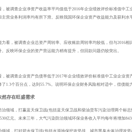
看，被调查企业净资产收益率平均值低于
2016
年企业绩效评价标准值中工
和主营业务利润率均有所下滑。反映我国环保企业资产收益能力及获利水
能力看，被调查企业总资产周转率、应收账款周转率均较低，但与
2016
相
升。反映环保企业的资产营运能力稍有提升，但回款问题仍较突出。
看，被调查企业资产负债率低于
2017
年企业绩效评价标准值中工业企业资
降了
1.3
个百分点，达到
55.7%
。说明环保企业财务风险相对适中，偿债能
依然存在旺盛需求
防治领域，打赢蓝天保卫战
(
包括蓝天保卫战和柴油货车污染治理两个标志
530
亿元。未来三年，大气污染防治领域环保业务收入平均每年将增加
843
治领域，打好碧水保卫战
(
包括水源地保护攻坚战、城市黑臭水体治理攻坚