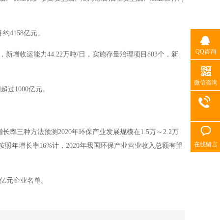
务约
4158
亿元。
QQ咨询
，新增收运能力
44.22
万吨
/
日，实施存量治理项目
803
个，新
微信咨询
间超过
1000
亿元。
增长率三种方法预测
2020
年环保产业发展规模在
1.5
万～
2.2
万
在线留言
按照年增长率
16%
计，
2020
年我国环保产业营业收入总额有望
亿元企业名单。